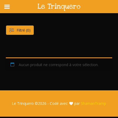
Le Trinquero
Skip
to
content
Filtré (0)
Aucun produit ne correspond à votre sélection.
Le Trinquero ©
2026 - Codé avec
par
ShamanTramp