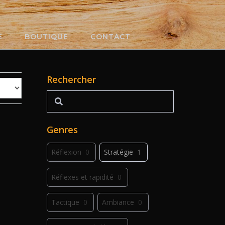
E
BOUTIQUE
CONTACT
Rechercher
Rechercher
Genres
Réflexion
0
Stratégie
1
Réflexes et rapidité
0
Tactique
0
Ambiance
0