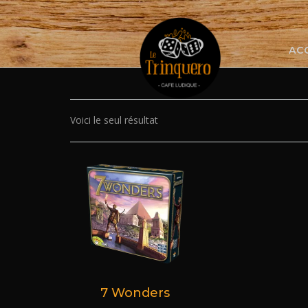
Skip
to
content
AC
Voici le seul résultat
7 Wonders