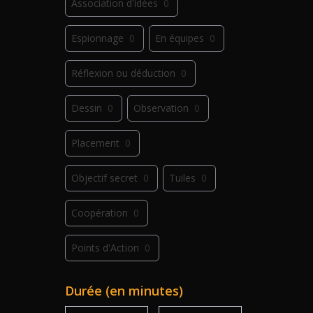
Association d'idées
0
Espionnage
0
En équipes
0
Réflexion ou déduction
0
Dessin
0
Observation
0
Placement
0
Objectif secret
0
Tuiles
0
Coopération
0
Points d'Action
0
Déplacement
0
Jeu de plis
0
Durée (en minutes)