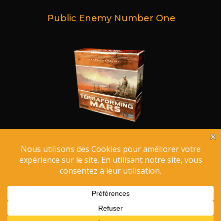
Public Enemy Number One
Terraforming Mars
Le Trinquero ©
2026 - Codé avec
par
ShamanTramp