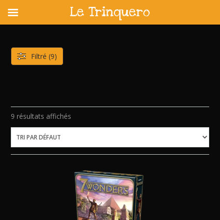
Le Trinquero
Skip
to
content
Filtré (9)
9 résultats affichés