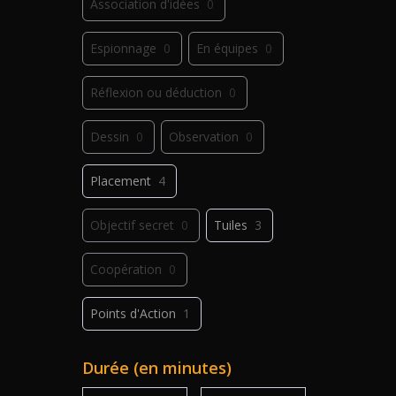
Association d'idées
0
Espionnage
0
En équipes
0
Réflexion ou déduction
0
Dessin
0
Observation
0
Placement
4
Objectif secret
0
Tuiles
3
Coopération
0
Points d'Action
1
Déplacement
0
Jeu de plis
0
Durée (en minutes)