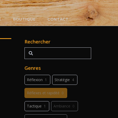
E
BOUTIQUE
CONTACT
Rechercher
Rechercher
Genres
Réflexion
1
Stratégie
4
Réflexes et rapidité
0
Tactique
1
Ambiance
0