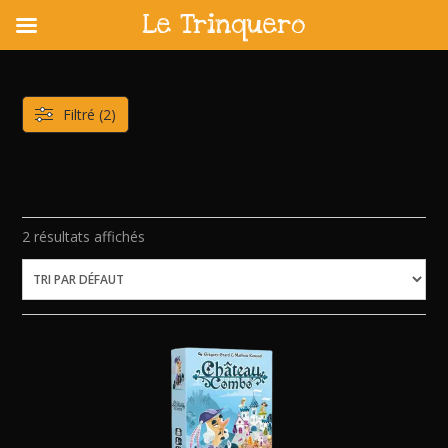
Le Trinquero
Skip
to
content
Filtré (2)
2 résultats affichés