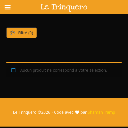
Le Trinquero
Skip
to
content
Filtré (0)
Aucun produit ne correspond à votre sélection.
Le Trinquero ©
2026 - Codé avec
par
ShamanTramp