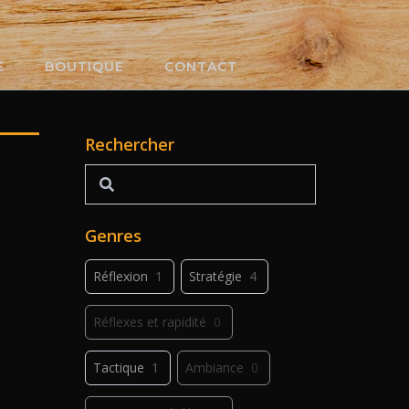
E
BOUTIQUE
CONTACT
Rechercher
Rechercher
Genres
Réflexion
1
Stratégie
4
Réflexes et rapidité
0
Tactique
1
Ambiance
0