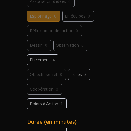
Association d'idées
0
Espionnage
0
En équipes
0
Réflexion ou déduction
0
Dessin
0
Observation
0
Placement
4
Objectif secret
0
Tuiles
3
Coopération
0
Points d'Action
1
Déplacement
0
Jeu de plis
0
Durée (en minutes)