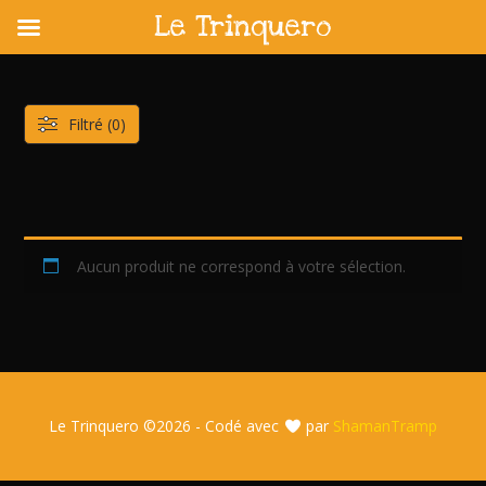
Le Trinquero
Skip
to
content
Filtré (0)
Aucun produit ne correspond à votre sélection.
Le Trinquero ©
2026 - Codé avec
par
ShamanTramp