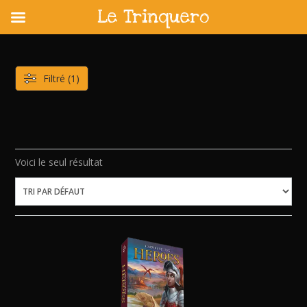
Le Trinquero
Skip
to
content
Filtré (1)
Voici le seul résultat