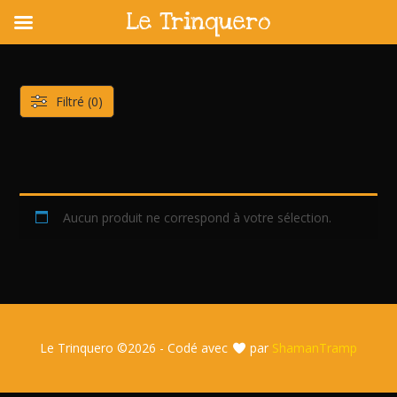
Le Trinquero
Skip
to
content
Filtré (0)
Aucun produit ne correspond à votre sélection.
Le Trinquero ©
2026 - Codé avec
par
ShamanTramp