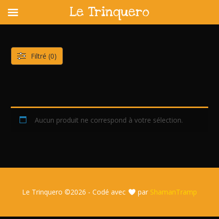
Le Trinquero
Skip
to
content
Filtré (0)
Aucun produit ne correspond à votre sélection.
Le Trinquero ©
2026 - Codé avec
par
ShamanTramp