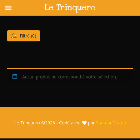
Le Trinquero
Skip
to
content
Filtré (0)
Aucun produit ne correspond à votre sélection.
Le Trinquero ©
2026 - Codé avec
par
ShamanTramp