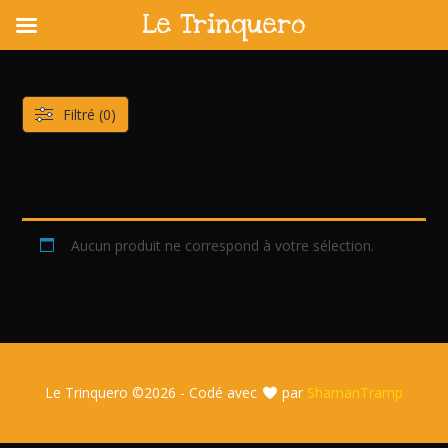
Le Trinquero
Skip
to
content
Filtré (0)
Aucun produit ne correspond à votre sélection.
Le Trinquero ©
2026 - Codé avec
par
ShamanTramp