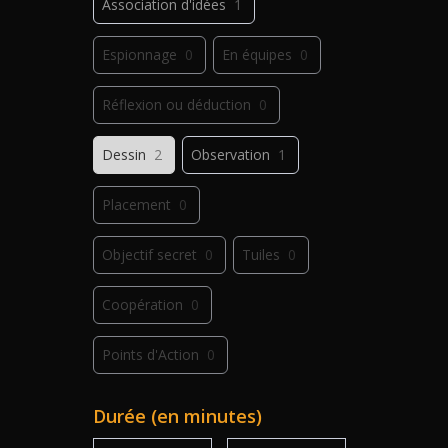
Association d'idées
1
Espionnage
0
En équipes
0
Réflexion ou déduction
0
Dessin
2
Observation
1
Placement
0
Objectif secret
0
Tuiles
0
Coopération
0
Points d'Action
0
Déplacement
0
Jeu de plis
0
Durée (en minutes)