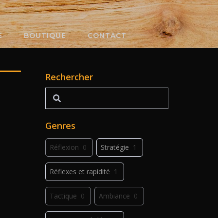
E
BOUTIQUE
CONTACT
Rechercher
Rechercher
Genres
Réflexion
0
Stratégie
1
Réflexes et rapidité
1
Tactique
0
Ambiance
0