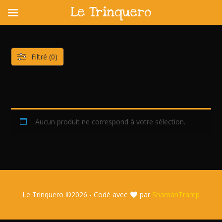
Le Trinquero
Skip
to
content
Filtré (0)
Aucun produit ne correspond à votre sélection.
Le Trinquero ©
2026 - Codé avec
par
ShamanTramp