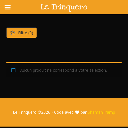
Le Trinquero
Skip
to
content
Filtré (0)
Aucun produit ne correspond à votre sélection.
Le Trinquero ©
2026 - Codé avec
par
ShamanTramp