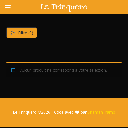
Le Trinquero
Skip
to
content
Filtré (0)
Aucun produit ne correspond à votre sélection.
Le Trinquero ©
2026 - Codé avec
par
ShamanTramp