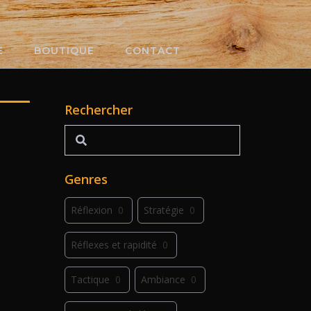
E
BOUTIQUE
CONTACT
Rechercher
Rechercher
Genres
Réflexion
0
Stratégie
0
Réflexes et rapidité
0
Tactique
0
Ambiance
0