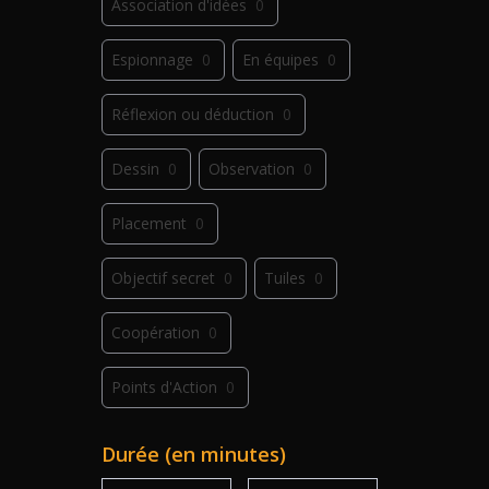
Association d'idées
0
Espionnage
0
En équipes
0
Réflexion ou déduction
0
Dessin
0
Observation
0
Placement
0
Objectif secret
0
Tuiles
0
Coopération
0
Points d'Action
0
Déplacement
0
Jeu de plis
0
Durée (en minutes)