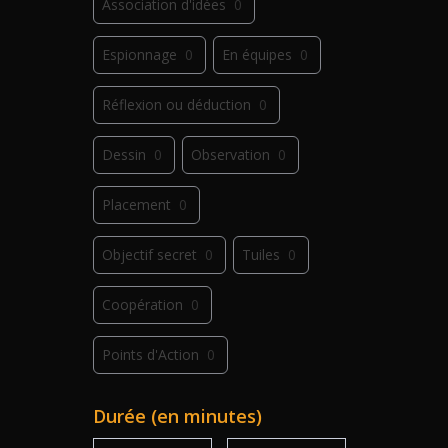
Association d'idées
0
Espionnage
0
En équipes
0
Réflexion ou déduction
0
Dessin
0
Observation
0
Placement
0
Objectif secret
0
Tuiles
0
Coopération
0
Points d'Action
0
Déplacement
0
Jeu de plis
0
Durée (en minutes)