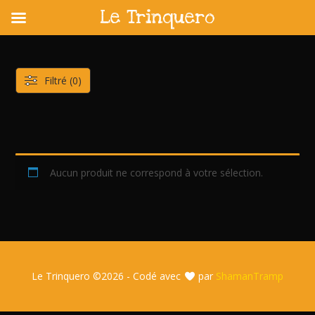
Le Trinquero
Skip
to
content
Filtré (0)
Aucun produit ne correspond à votre sélection.
Le Trinquero ©
2026 - Codé avec
par
ShamanTramp