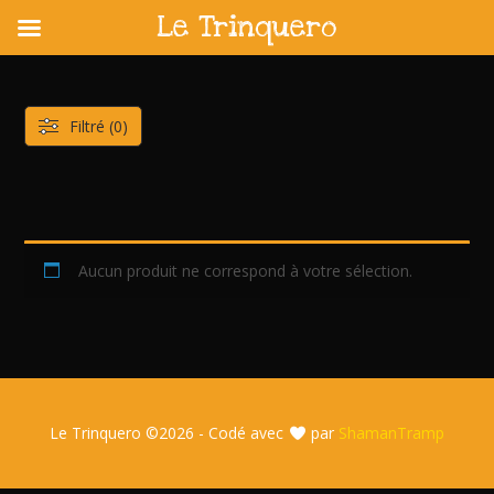
Le Trinquero
Skip
to
content
Filtré (0)
Aucun produit ne correspond à votre sélection.
Le Trinquero ©
2026 - Codé avec
par
ShamanTramp