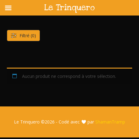
Le Trinquero
Skip
to
content
Filtré (0)
Aucun produit ne correspond à votre sélection.
Le Trinquero ©
2026 - Codé avec
par
ShamanTramp