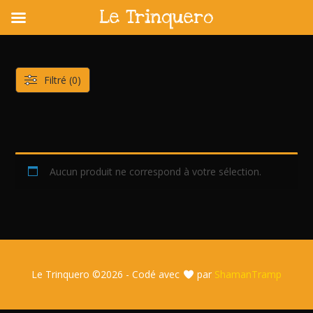
Le Trinquero
Skip
to
content
Filtré (0)
Aucun produit ne correspond à votre sélection.
Le Trinquero ©
2026 - Codé avec
par
ShamanTramp