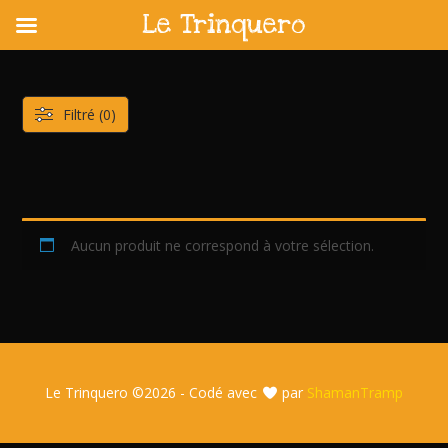
Le Trinquero
Skip
to
content
Filtré (0)
Aucun produit ne correspond à votre sélection.
Le Trinquero ©
2026 - Codé avec
par
ShamanTramp