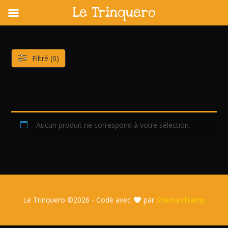
Le Trinquero
Skip
to
content
Filtré (0)
Aucun produit ne correspond à votre sélection.
Le Trinquero ©
2026 - Codé avec
par
ShamanTramp