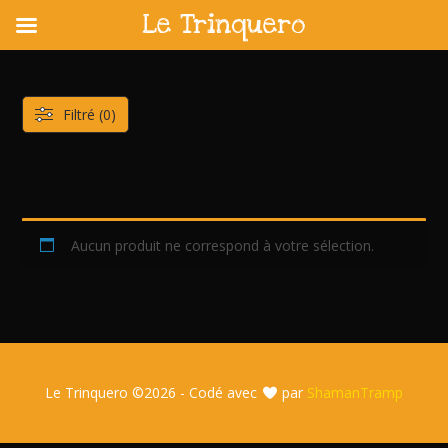
Le Trinquero
Skip
to
content
Filtré (0)
Aucun produit ne correspond à votre sélection.
Le Trinquero ©
2026 - Codé avec
par
ShamanTramp