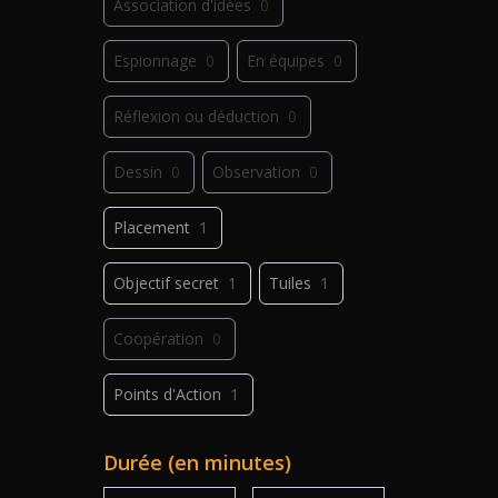
Association d'idées
0
Espionnage
0
En équipes
0
Réflexion ou déduction
0
Dessin
0
Observation
0
Placement
1
Objectif secret
1
Tuiles
1
Coopération
0
Points d'Action
1
Déplacement
2
Jeu de plis
0
Durée (en minutes)