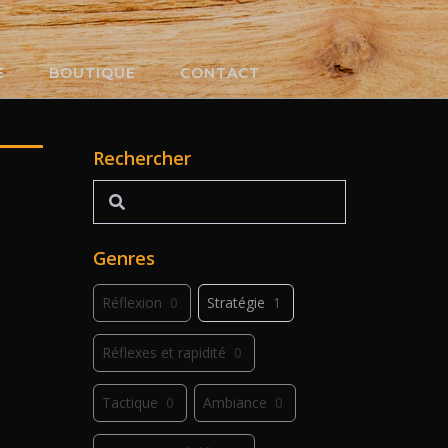
E
BOUTIQUE
CONTACT
Rechercher
Rechercher
Genres
Réflexion
0
Stratégie
1
Réflexes et rapidité
0
Tactique
0
Ambiance
0