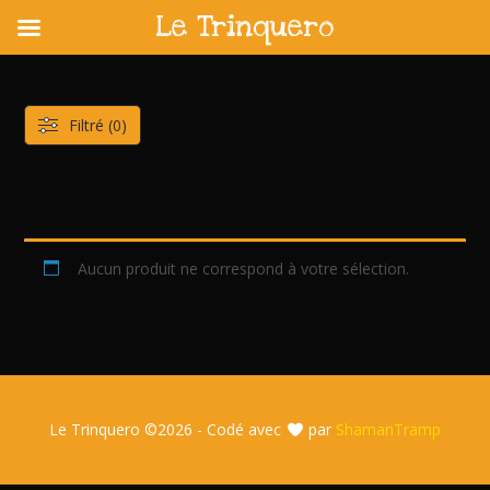
Le Trinquero
Skip
to
content
Filtré (0)
Aucun produit ne correspond à votre sélection.
Le Trinquero ©
2026 - Codé avec
par
ShamanTramp