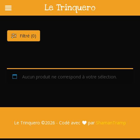
Le Trinquero
Skip
to
content
Filtré (0)
Aucun produit ne correspond à votre sélection.
Le Trinquero ©
2026 - Codé avec
par
ShamanTramp