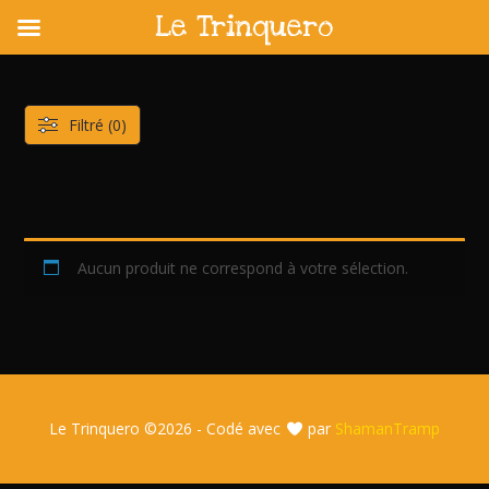
Le Trinquero
Skip
to
content
Filtré (0)
Aucun produit ne correspond à votre sélection.
Le Trinquero ©
2026 - Codé avec
par
ShamanTramp