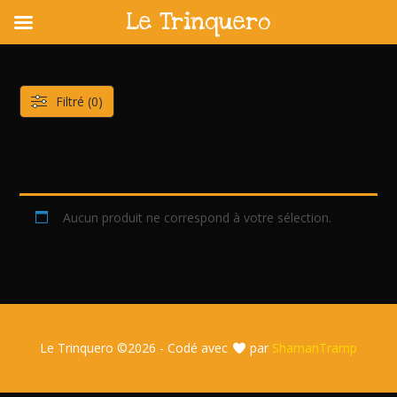
Le Trinquero
Skip
to
content
Filtré (0)
Aucun produit ne correspond à votre sélection.
Le Trinquero ©
2026 - Codé avec
par
ShamanTramp