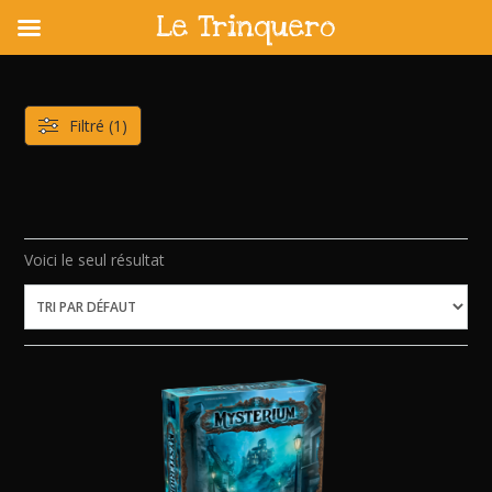
Le Trinquero
Skip
to
content
Filtré (1)
Voici le seul résultat