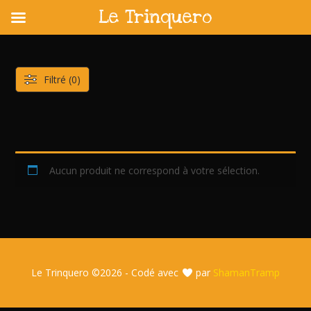
Le Trinquero
Skip
to
content
Filtré (0)
Aucun produit ne correspond à votre sélection.
Le Trinquero ©
2026 - Codé avec
par
ShamanTramp