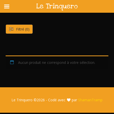
Le Trinquero
Skip
to
content
Filtré (0)
Aucun produit ne correspond à votre sélection.
Le Trinquero ©
2026 - Codé avec
par
ShamanTramp