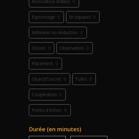
Association d'idées
0
Espionnage
0
En équipes
0
Réflexion ou déduction
0
Dessin
0
Observation
0
Placement
0
Objectif secret
0
Tuiles
0
Coopération
0
Points d'Action
0
Déplacement
0
Jeu de plis
0
Durée (en minutes)