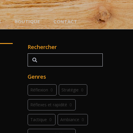
E
BOUTIQUE
CONTACT
Rechercher
Rechercher
Genres
Réflexion
0
Stratégie
0
Réflexes et rapidité
0
Tactique
0
Ambiance
0