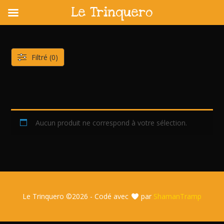
Le Trinquero
Skip
to
content
Filtré (0)
Aucun produit ne correspond à votre sélection.
Le Trinquero ©
2026 - Codé avec
par
ShamanTramp