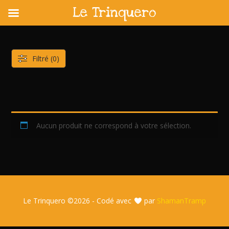
Le Trinquero
Skip
to
content
Filtré (0)
Aucun produit ne correspond à votre sélection.
Le Trinquero ©
2026 - Codé avec
par
ShamanTramp