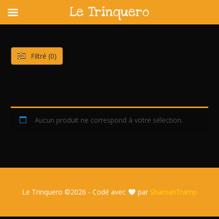
Le Trinquero
Skip
to
content
Filtré (0)
Aucun produit ne correspond à votre sélection.
Le Trinquero ©
2026 - Codé avec
par
ShamanTramp