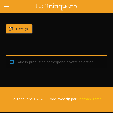
Le Trinquero
Skip
to
content
Filtré (0)
Aucun produit ne correspond à votre sélection.
Le Trinquero ©
2026 - Codé avec
par
ShamanTramp