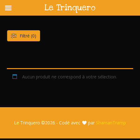
Le Trinquero
Skip
to
content
Filtré (0)
Aucun produit ne correspond à votre sélection.
Le Trinquero ©
2026 - Codé avec
par
ShamanTramp