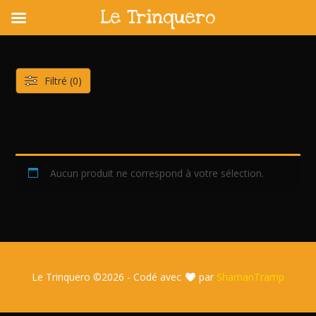
Le Trinquero
Skip
to
content
Filtré (0)
Aucun produit ne correspond à votre sélection.
Le Trinquero ©
2026 - Codé avec
par
ShamanTramp