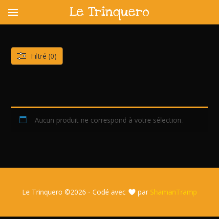
Le Trinquero
Skip
to
content
Filtré (0)
Aucun produit ne correspond à votre sélection.
Le Trinquero ©
2026 - Codé avec
par
ShamanTramp