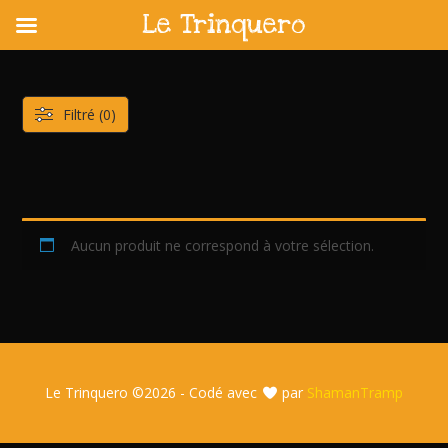
Le Trinquero
Skip
to
content
Filtré (0)
Aucun produit ne correspond à votre sélection.
Le Trinquero ©
2026 - Codé avec
par
ShamanTramp