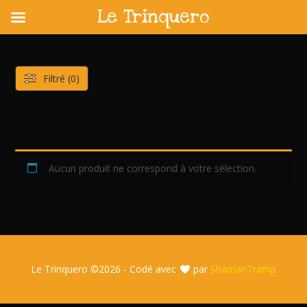
Le Trinquero
Skip
to
content
Filtré (0)
Aucun produit ne correspond à votre sélection.
Le Trinquero ©
2026 - Codé avec
par
ShamanTramp