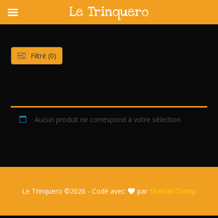
Le Trinquero
Skip
to
content
Filtré (0)
Aucun produit ne correspond à votre sélection.
Le Trinquero ©
2026 - Codé avec
par
ShamanTramp