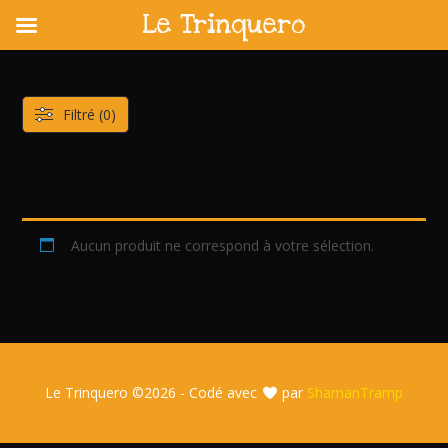
Le Trinquero
Skip
to
content
Filtré (0)
Aucun produit ne correspond à votre sélection.
Le Trinquero ©
2026 - Codé avec
par
ShamanTramp