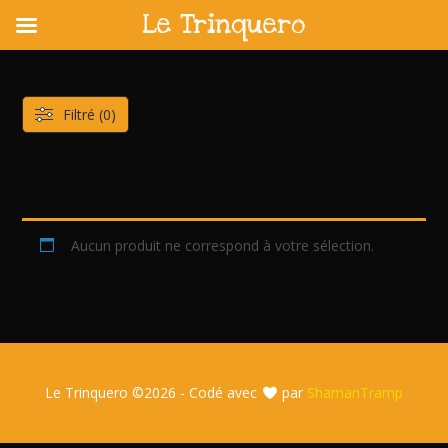
Le Trinquero
Skip
to
content
Filtré (0)
Aucun produit ne correspond à votre sélection.
Le Trinquero ©
2026 - Codé avec
par
ShamanTramp