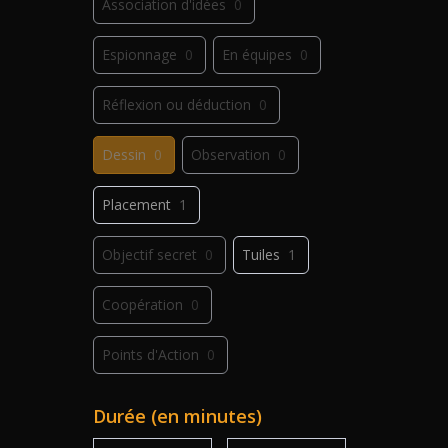
Association d'idées
0
Espionnage
0
En équipes
0
Réflexion ou déduction
0
Dessin
0
Observation
0
Placement
1
Objectif secret
0
Tuiles
1
Coopération
0
Points d'Action
0
Déplacement
0
Jeu de plis
0
Durée (en minutes)