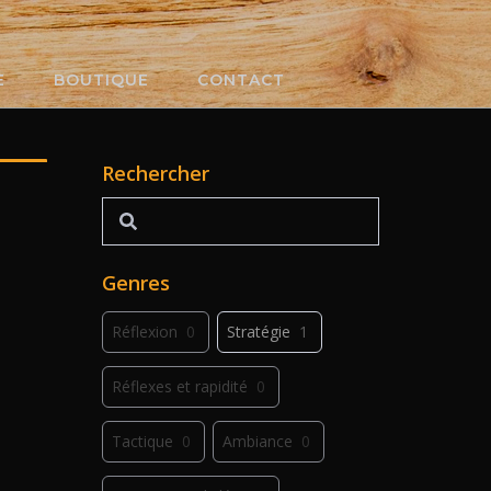
E
BOUTIQUE
CONTACT
Rechercher
Rechercher
Genres
Réflexion
0
Stratégie
1
Réflexes et rapidité
0
Tactique
0
Ambiance
0