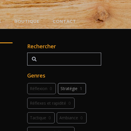
E
BOUTIQUE
CONTACT
Rechercher
Rechercher
Genres
Réflexion
0
Stratégie
1
Réflexes et rapidité
0
Tactique
0
Ambiance
0