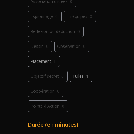
Association d'idées
0
Espionnage
0
En équipes
0
Réflexion ou déduction
0
Dessin
0
Observation
0
Placement
1
Objectif secret
0
Tuiles
1
Coopération
0
Points d'Action
0
Déplacement
0
Jeu de plis
0
Durée (en minutes)