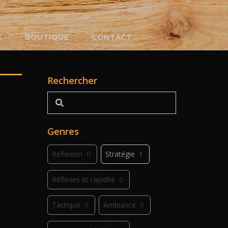
E
BOUTIQUE
CONTACT
Rechercher
Rechercher
Genres
Réflexion
0
Stratégie
1
Réflexes et rapidité
0
Tactique
0
Ambiance
0