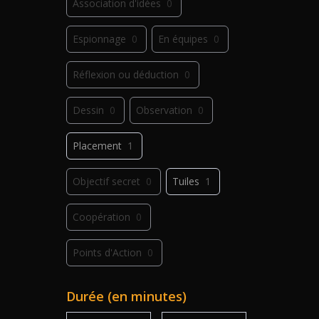
Association d'idées
0
Espionnage
0
En équipes
0
Réflexion ou déduction
0
Dessin
0
Observation
0
Placement
1
Objectif secret
0
Tuiles
1
Coopération
0
Points d'Action
0
Déplacement
0
Jeu de plis
0
Durée (en minutes)